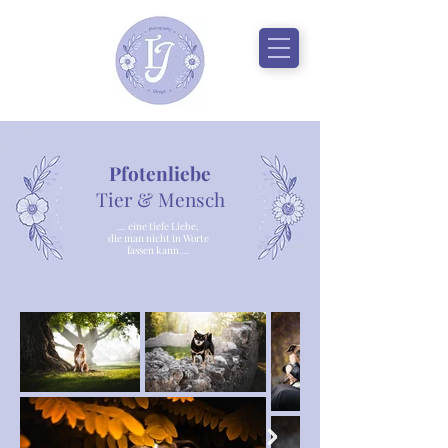
Pfotenliebe
Tier & Mensch
... eine tiefe Liebe,
die man nicht in Worte
fassen kann ...