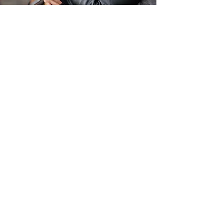
Pfotenliebe
...auf die Pfoten, fertig, LOOS...
Du möchtest schöne Erinnerungen mit
deinem treuen Begleiter?
Dann bist du hier genau richtig!
Schau dir gerne mein Portfolio an!
Pfotenliebe
Wir werden einen entspannten Spaziergang
mit deinem liebsten Fellfreund machen und
viele Fotos von ihm/ihr und dir machen!